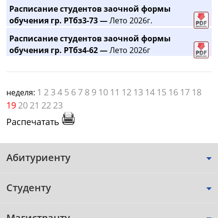
Расписание студентов заочной формы
обучения гр. РТбз3-73 —
Лето 2026г.
Расписание студентов заочной формы
обучения гр. РТбз4-62 —
Лето 2026г
1
2
3
4
5
6
7
8
9
10
11
12
13
14
15
16
17
18
неделя:
19
20
21
22
23
Распечатать
Абитуриенту
Студенту
Магистранту