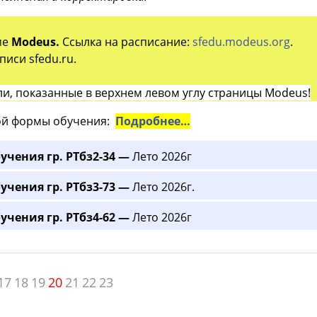
ме
Modeus.
Ссылка на расписание:
sfedu.modeus.org
.
иси sfedu.ru.
и, показанные в верхнем левом углу страницы Modeus!
й формы обучения:
Подробнее…
учения гр. РТбз2-34 —
Лето 2026г
учения гр. РТбз3-73 —
Лето 2026г.
учения гр. РТбз4-62 —
Лето 2026г
17
18
19
20
21
22
23