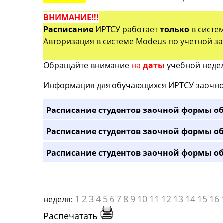
ВНИМАНИЕ!!!
Расписание
ИРТСУ работает
только
в систе
Авторизация в системе Modeus по учетной зап
Обращайте внимание
на
даты
учебной недел
Информация для обучающихся ИРТСУ заочно
Расписание студентов заочной формы об
Расписание студентов заочной формы об
Расписание студентов заочной формы об
1
2
3
4
5
6
7
8
9
10
11
12
13
14
15
16
неделя:
Распечатать