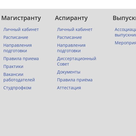
Магистранту
Аспиранту
Выпуск
Личный кабинет
Личный кабинет
Ассоциац
выпускни
Расписание
Расписание
Меропри
Направления
Направления
подготовки
подготовки
Правила приема
Диссертационный
Совет
Практики
Документы
Вакансии
работодателей
Правила приёма
Студпрофком
Аттестация