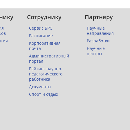
нику
Сотруднику
Партнеру
ия
Сервис БРС
Научные
ков
направления
Расписание
ятия
Разработки
Корпоративная
почта
Научные
центры
Административный
портал
Рейтинг научно-
педагогического
работника
Документы
Спорт и отдых