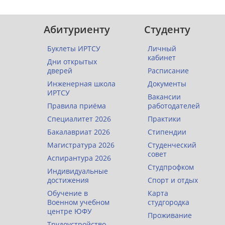
Абитуриенту
Студенту
Буклеты ИРТСУ
Личный
кабинет
Дни открытых
дверей
Расписание
Инженерная школа
Документы
ИРТСУ
Вакансии
Правила приёма
работодателей
Специалитет 2026
Практики
Бакалавриат 2026
Стипендии
Магистратура 2026
Студенческий
совет
Аспирантура 2026
Студпрофком
Индивидуальные
достижения
Спорт и отдых
Обучение в
Карта
Военном учебном
студгородка
центре ЮФУ
Проживание
Трудоустройство