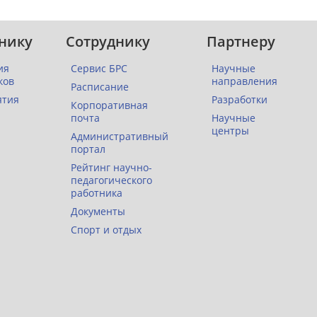
нику
Сотруднику
Партнеру
ия
Сервис БРС
Научные
ков
направления
Расписание
ятия
Разработки
Корпоративная
почта
Научные
центры
Административный
портал
Рейтинг научно-
педагогического
работника
Документы
Спорт и отдых