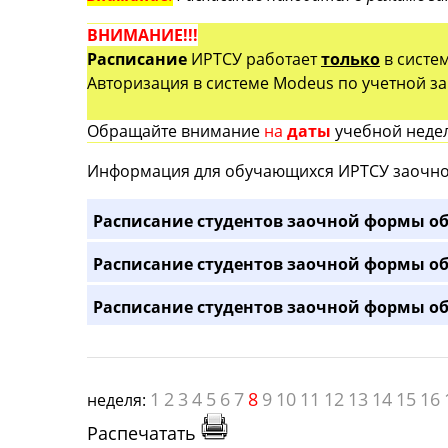
ВНИМАНИЕ!!!
Расписание
ИРТСУ работает
только
в систе
Авторизация в системе Modeus по учетной зап
Обращайте внимание
на
даты
учебной недел
Информация для обучающихся ИРТСУ заочно
Расписание студентов заочной формы об
Расписание студентов заочной формы об
Расписание студентов заочной формы об
1
2
3
4
5
6
7
8
9
10
11
12
13
14
15
16
неделя:
Распечатать