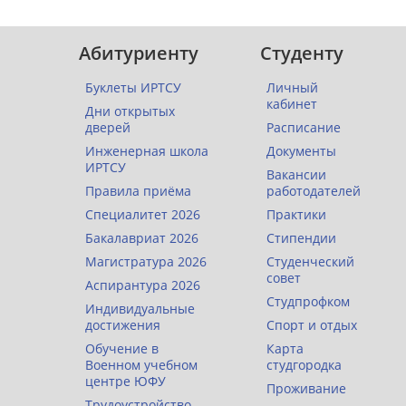
Абитуриенту
Студенту
Буклеты ИРТСУ
Личный
кабинет
Дни открытых
дверей
Расписание
Инженерная школа
Документы
ИРТСУ
Вакансии
Правила приёма
работодателей
Специалитет 2026
Практики
Бакалавриат 2026
Стипендии
Магистратура 2026
Студенческий
совет
Аспирантура 2026
Студпрофком
Индивидуальные
достижения
Спорт и отдых
Обучение в
Карта
Военном учебном
студгородка
центре ЮФУ
Проживание
Трудоустройство