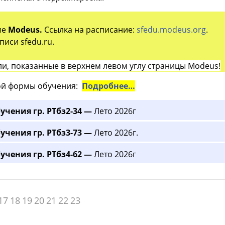
ме
Modeus.
Ссылка на расписание:
sfedu.modeus.org
.
иси sfedu.ru.
и, показанные в верхнем левом углу страницы Modeus!
й формы обучения:
Подробнее…
учения гр. РТбз2-34 —
Лето 2026г
учения гр. РТбз3-73 —
Лето 2026г.
учения гр. РТбз4-62 —
Лето 2026г
17
18
19
20
21
22
23