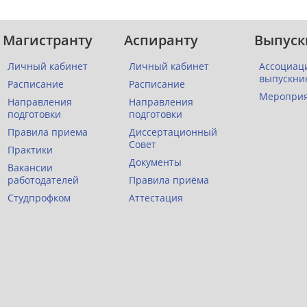
Магистранту
Аспиранту
Выпуск
Личный кабинет
Личный кабинет
Ассоциац
выпускни
Расписание
Расписание
Меропри
Направления
Направления
подготовки
подготовки
Правила приема
Диссертационный
Совет
Практики
Документы
Вакансии
работодателей
Правила приёма
Студпрофком
Аттестация