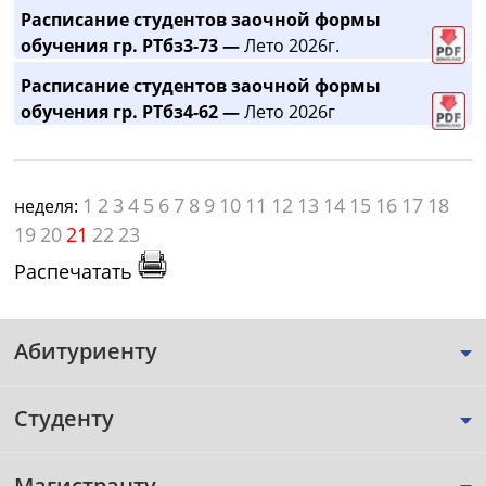
Расписание студентов заочной формы
обучения гр. РТбз3-73 —
Лето 2026г.
Расписание студентов заочной формы
обучения гр. РТбз4-62 —
Лето 2026г
1
2
3
4
5
6
7
8
9
10
11
12
13
14
15
16
17
18
неделя:
19
20
21
22
23
Распечатать
Абитуриенту
Студенту
Магистранту