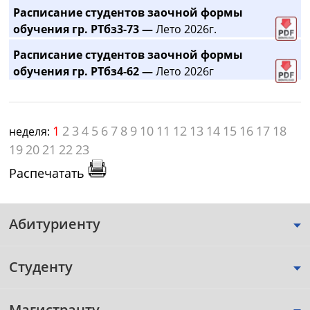
Расписание студентов заочной формы
обучения гр. РТбз3-73 —
Лето 2026г.
Расписание студентов заочной формы
обучения гр. РТбз4-62 —
Лето 2026г
1
2
3
4
5
6
7
8
9
10
11
12
13
14
15
16
17
18
неделя:
19
20
21
22
23
Распечатать
Абитуриенту
Студенту
Магистранту