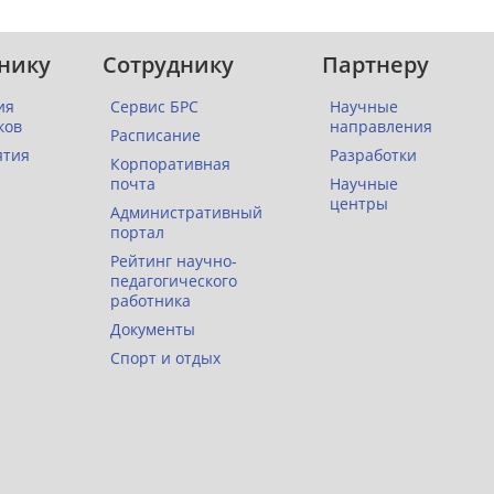
нику
Сотруднику
Партнеру
ия
Сервис БРС
Научные
ков
направления
Расписание
ятия
Разработки
Корпоративная
почта
Научные
центры
Административный
портал
Рейтинг научно-
педагогического
работника
Документы
Спорт и отдых