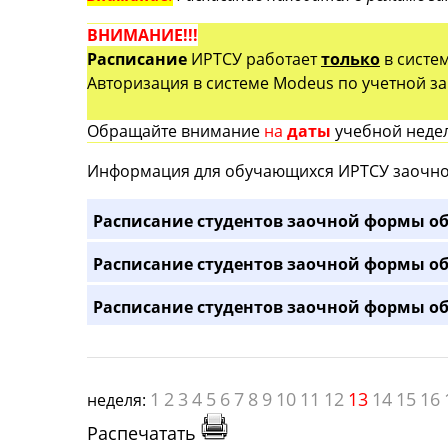
ВНИМАНИЕ!!!
Расписание
ИРТСУ работает
только
в систе
Авторизация в системе Modeus по учетной зап
Обращайте внимание
на
даты
учебной недел
Информация для обучающихся ИРТСУ заочно
Расписание студентов заочной формы об
Расписание студентов заочной формы об
Расписание студентов заочной формы об
1
2
3
4
5
6
7
8
9
10
11
12
13
14
15
16
неделя:
Распечатать