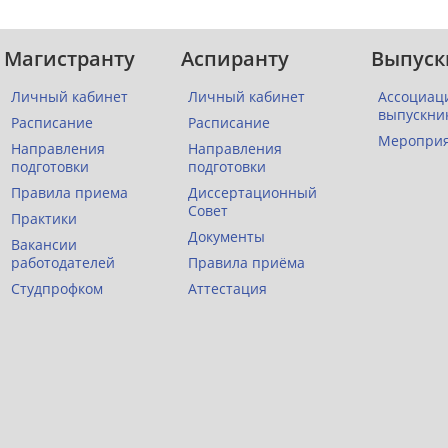
Магистранту
Аспиранту
Выпуск
Личный кабинет
Личный кабинет
Ассоциац
выпускни
Расписание
Расписание
Меропри
Направления
Направления
подготовки
подготовки
Правила приема
Диссертационный
Совет
Практики
Документы
Вакансии
работодателей
Правила приёма
Студпрофком
Аттестация