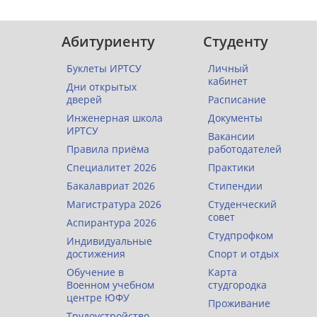
Абитуриенту
Студенту
Буклеты ИРТСУ
Личный
кабинет
Дни открытых
дверей
Расписание
Инженерная школа
Документы
ИРТСУ
Вакансии
Правила приёма
работодателей
Специалитет 2026
Практики
Бакалавриат 2026
Стипендии
Магистратура 2026
Студенческий
совет
Аспирантура 2026
Студпрофком
Индивидуальные
достижения
Спорт и отдых
Обучение в
Карта
Военном учебном
студгородка
центре ЮФУ
Проживание
Трудоустройство