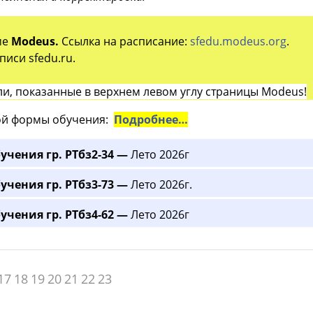
ме
Modeus.
Ссылка на расписание:
sfedu.modeus.org
.
иси sfedu.ru.
и, показанные в верхнем левом углу страницы Modeus!
й формы обучения:
Подробнее…
учения гр. РТбз2-34 —
Лето 2026г
учения гр. РТбз3-73 —
Лето 2026г.
учения гр. РТбз4-62 —
Лето 2026г
17
18
19
20
21
22
23