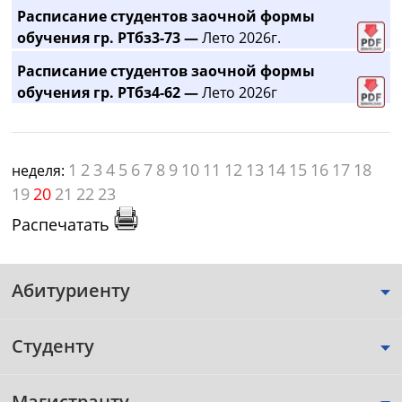
Расписание студентов заочной формы
обучения гр. РТбз3-73 —
Лето 2026г.
Расписание студентов заочной формы
обучения гр. РТбз4-62 —
Лето 2026г
1
2
3
4
5
6
7
8
9
10
11
12
13
14
15
16
17
18
неделя:
19
20
21
22
23
Распечатать
Абитуриенту
Студенту
Магистранту