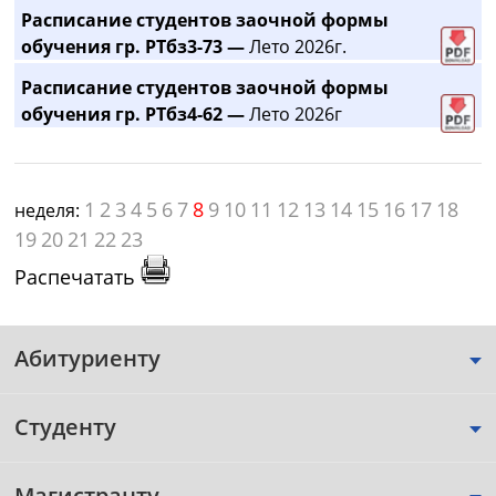
Расписание студентов заочной формы
обучения гр. РТбз3-73 —
Лето 2026г.
Расписание студентов заочной формы
обучения гр. РТбз4-62 —
Лето 2026г
1
2
3
4
5
6
7
8
9
10
11
12
13
14
15
16
17
18
неделя:
19
20
21
22
23
Распечатать
Абитуриенту
Студенту
Магистранту