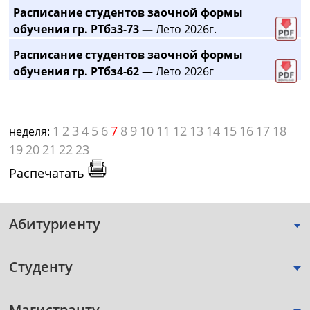
Расписание студентов заочной формы
обучения гр. РТбз3-73 —
Лето 2026г.
Расписание студентов заочной формы
обучения гр. РТбз4-62 —
Лето 2026г
1
2
3
4
5
6
7
8
9
10
11
12
13
14
15
16
17
18
неделя:
19
20
21
22
23
Распечатать
Абитуриенту
Студенту
Магистранту