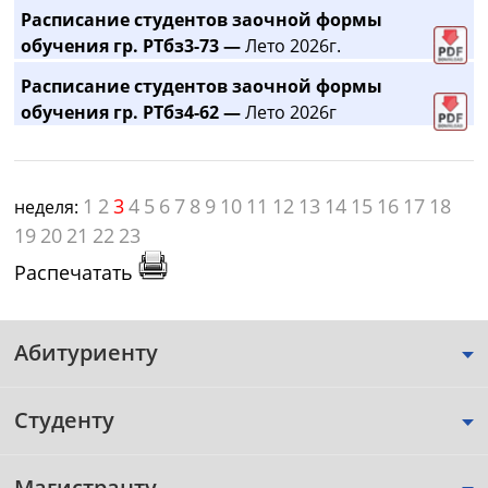
Расписание студентов заочной формы
обучения гр. РТбз3-73 —
Лето 2026г.
Расписание студентов заочной формы
обучения гр. РТбз4-62 —
Лето 2026г
1
2
3
4
5
6
7
8
9
10
11
12
13
14
15
16
17
18
неделя:
19
20
21
22
23
Распечатать
Абитуриенту
Студенту
Магистранту