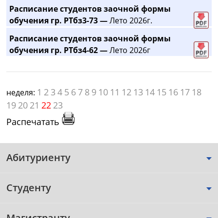
Расписание студентов заочной формы
обучения гр. РТбз3-73 —
Лето 2026г.
Расписание студентов заочной формы
обучения гр. РТбз4-62 —
Лето 2026г
1
2
3
4
5
6
7
8
9
10
11
12
13
14
15
16
17
18
неделя:
19
20
21
22
23
Распечатать
Абитуриенту
Студенту
Магистранту