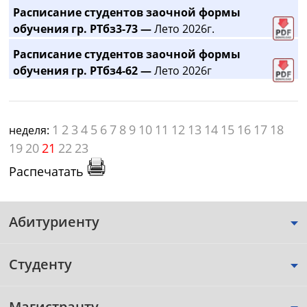
Расписание студентов заочной формы
обучения гр. РТбз3-73 —
Лето 2026г.
Расписание студентов заочной формы
обучения гр. РТбз4-62 —
Лето 2026г
1
2
3
4
5
6
7
8
9
10
11
12
13
14
15
16
17
18
неделя:
19
20
21
22
23
Распечатать
Абитуриенту
Студенту
Магистранту