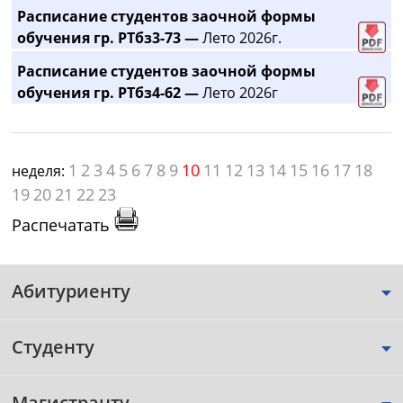
Расписание студентов заочной формы
обучения гр. РТбз3-73 —
Лето 2026г.
Расписание студентов заочной формы
обучения гр. РТбз4-62 —
Лето 2026г
1
2
3
4
5
6
7
8
9
10
11
12
13
14
15
16
17
18
неделя:
19
20
21
22
23
Распечатать
Абитуриенту
Студенту
Магистранту