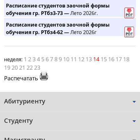
Расписание студентов заочной формы
обучения гр. РТбз3-73 —
Лето 2026г.
Расписание студентов заочной формы
обучения гр. РТбз4-62 —
Лето 2026г
1
2
3
4
5
6
7
8
9
10
11
12
13
14
15
16
17
18
неделя:
19
20
21
22
23
Распечатать
Абитуриенту
Студенту
Магистранту