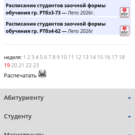
Расписание студентов заочной формы
обучения гр. РТбз3-73 —
Лето 2026г.
Расписание студентов заочной формы
обучения гр. РТбз4-62 —
Лето 2026г
1
2
3
4
5
6
7
8
9
10
11
12
13
14
15
16
17
18
неделя:
19
20
21
22
23
Распечатать
Абитуриенту
Студенту
Магистранту