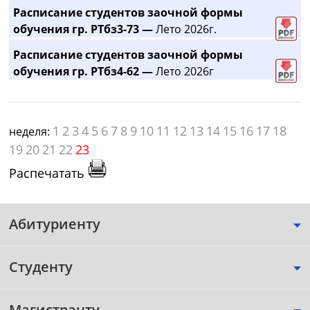
Расписание студентов заочной формы
обучения гр. РТбз3-73 —
Лето 2026г.
Расписание студентов заочной формы
обучения гр. РТбз4-62 —
Лето 2026г
1
2
3
4
5
6
7
8
9
10
11
12
13
14
15
16
17
18
неделя:
19
20
21
22
23
Распечатать
Абитуриенту
Студенту
Магистранту