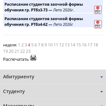
Расписание студентов заочной формы
обучения гр. РТбз3-73 —
Лето 2026г.
Расписание студентов заочной формы
обучения гр. РТбз4-62 —
Лето 2026г
1
2
3
4
5
6
7
8
9
10
11
12
13
14
15
16
17
18
неделя:
19
20
21
22
23
Распечатать
Абитуриенту
Студенту
Магистранту