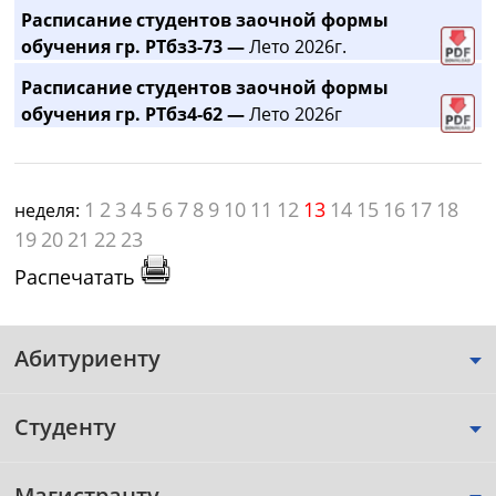
Расписание студентов заочной формы
обучения гр. РТбз3-73 —
Лето 2026г.
Расписание студентов заочной формы
обучения гр. РТбз4-62 —
Лето 2026г
1
2
3
4
5
6
7
8
9
10
11
12
13
14
15
16
17
18
неделя:
19
20
21
22
23
Распечатать
Абитуриенту
Студенту
Магистранту