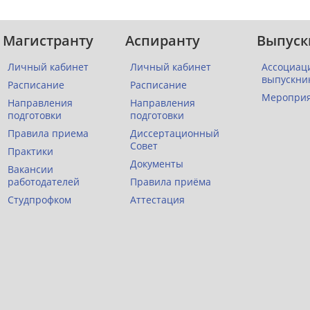
Магистранту
Аспиранту
Выпуск
Личный кабинет
Личный кабинет
Ассоциац
выпускни
Расписание
Расписание
Меропри
Направления
Направления
подготовки
подготовки
Правила приема
Диссертационный
Совет
Практики
Документы
Вакансии
работодателей
Правила приёма
Студпрофком
Аттестация