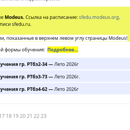
ме
Modeus.
Ссылка на расписание:
sfedu.modeus.org
.
иси sfedu.ru.
и, показанные в верхнем левом углу страницы Modeus!
й формы обучения:
Подробнее…
учения гр. РТбз2-34 —
Лето 2026г
учения гр. РТбз3-73 —
Лето 2026г.
учения гр. РТбз4-62 —
Лето 2026г
17
18
19
20
21
22
23