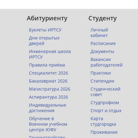
Абитуриенту
Студенту
Буклеты ИРТСУ
Личный
кабинет
Дни открытых
дверей
Расписание
Инженерная школа
Документы
ИРТСУ
Вакансии
Правила приёма
работодателей
Специалитет 2026
Практики
Бакалавриат 2026
Стипендии
Магистратура 2026
Студенческий
совет
Аспирантура 2026
Студпрофком
Индивидуальные
достижения
Спорт и отдых
Обучение в
Карта
Военном учебном
студгородка
центре ЮФУ
Проживание
Трудоустройство