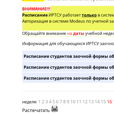
ВНИМАНИЕ!!!
Расписание
ИРТСУ работает
только
в систе
Авторизация в системе Modeus по учетной зап
Обращайте внимание
на
даты
учебной недел
Информация для обучающихся ИРТСУ заочно
Расписание студентов заочной формы об
Расписание студентов заочной формы об
Расписание студентов заочной формы об
1
2
3
4
5
6
7
8
9
10
11
12
13
14
15
16
неделя:
Распечатать