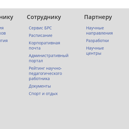
нику
Сотруднику
Партнеру
ия
Сервис БРС
Научные
ков
направления
Расписание
ятия
Разработки
Корпоративная
почта
Научные
центры
Административный
портал
Рейтинг научно-
педагогического
работника
Документы
Спорт и отдых