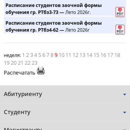
Расписание студентов заочной формы
обучения гр. РТбз3-73 —
Лето 2026г.
Расписание студентов заочной формы
обучения гр. РТбз4-62 —
Лето 2026г
1
2
3
4
5
6
7
8
9
10
11
12
13
14
15
16
17
18
неделя:
19
20
21
22
23
Распечатать
Абитуриенту
Студенту
Магистранту