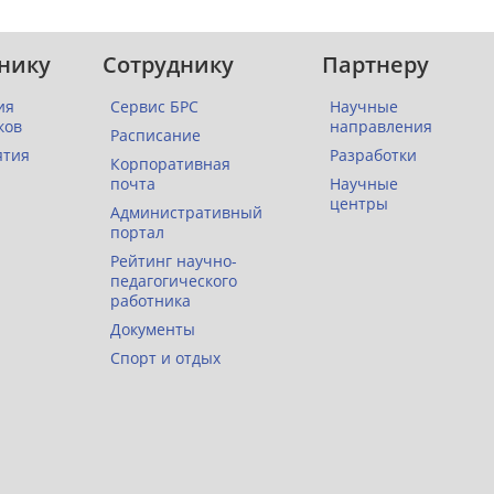
нику
Сотруднику
Партнеру
ия
Сервис БРС
Научные
ков
направления
Расписание
ятия
Разработки
Корпоративная
почта
Научные
центры
Административный
портал
Рейтинг научно-
педагогического
работника
Документы
Спорт и отдых