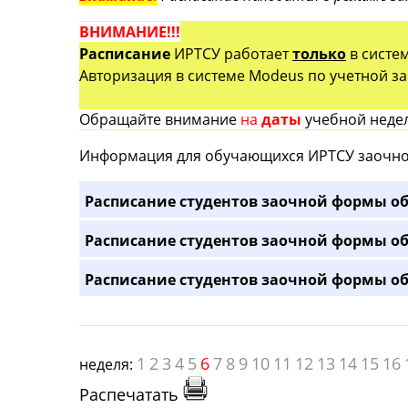
ВНИМАНИЕ!!!
Расписание
ИРТСУ работает
только
в систе
Авторизация в системе Modeus по учетной зап
Обращайте внимание
на
даты
учебной недел
Информация для обучающихся ИРТСУ заочно
Расписание студентов заочной формы об
Расписание студентов заочной формы об
Расписание студентов заочной формы об
1
2
3
4
5
6
7
8
9
10
11
12
13
14
15
16
неделя:
Распечатать