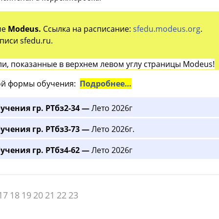
ме
Modeus.
Ссылка на расписание:
sfedu.modeus.org
.
иси sfedu.ru.
и, показанные в верхнем левом углу страницы Modeus!
й формы обучения:
Подробнее…
учения гр. РТбз2-34 —
Лето 2026г
учения гр. РТбз3-73 —
Лето 2026г.
учения гр. РТбз4-62 —
Лето 2026г
17
18
19
20
21
22
23