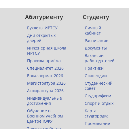
Абитуриенту
Студенту
Буклеты ИРТСУ
Личный
кабинет
Дни открытых
дверей
Расписание
Инженерная школа
Документы
ИРТСУ
Вакансии
Правила приёма
работодателей
Специалитет 2026
Практики
Бакалавриат 2026
Стипендии
Магистратура 2026
Студенческий
совет
Аспирантура 2026
Студпрофком
Индивидуальные
достижения
Спорт и отдых
Обучение в
Карта
Военном учебном
студгородка
центре ЮФУ
Проживание
Трудоустройство