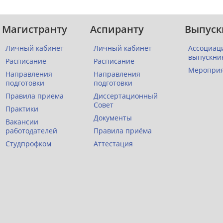
Магистранту
Аспиранту
Выпуск
Личный кабинет
Личный кабинет
Ассоциац
выпускни
Расписание
Расписание
Меропри
Направления
Направления
подготовки
подготовки
Правила приема
Диссертационный
Совет
Практики
Документы
Вакансии
работодателей
Правила приёма
Студпрофком
Аттестация