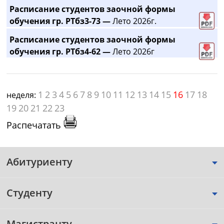
Расписание студентов заочной формы
обучения гр. РТбз3-73 —
Лето 2026г.
Расписание студентов заочной формы
обучения гр. РТбз4-62 —
Лето 2026г
1
2
3
4
5
6
7
8
9
10
11
12
13
14
15
16
17
18
неделя:
19
20
21
22
23
Распечатать
Абитуриенту
Студенту
Магистранту