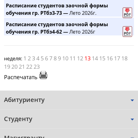
Расписание студентов заочной формы
обучения гр. РТбз3-73 —
Лето 2026г.
Расписание студентов заочной формы
обучения гр. РТбз4-62 —
Лето 2026г
1
2
3
4
5
6
7
8
9
10
11
12
13
14
15
16
17
18
неделя:
19
20
21
22
23
Распечатать
Абитуриенту
Студенту
Магистранту