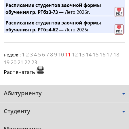
Расписание студентов заочной формы
обучения гр. РТбз3-73 —
Лето 2026г.
Расписание студентов заочной формы
обучения гр. РТбз4-62 —
Лето 2026г
1
2
3
4
5
6
7
8
9
10
11
12
13
14
15
16
17
18
неделя:
19
20
21
22
23
Распечатать
Абитуриенту
Студенту
Магистранту