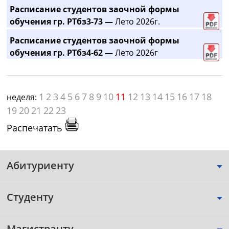
Расписание студентов заочной формы
обучения гр. РТбз3-73 —
Лето 2026г.
Расписание студентов заочной формы
обучения гр. РТбз4-62 —
Лето 2026г
1
2
3
4
5
6
7
8
9
10
11
12
13
14
15
16
17
18
неделя:
19
20
21
22
23
Распечатать
Абитуриенту
Студенту
Магистранту