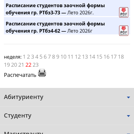
Расписание студентов заочной формы
обучения гр. РТбз3-73 —
Лето 2026г.
Расписание студентов заочной формы
обучения гр. РТбз4-62 —
Лето 2026г
1
2
3
4
5
6
7
8
9
10
11
12
13
14
15
16
17
18
неделя:
19
20
21
22
23
Распечатать
Абитуриенту
Студенту
Магистранту