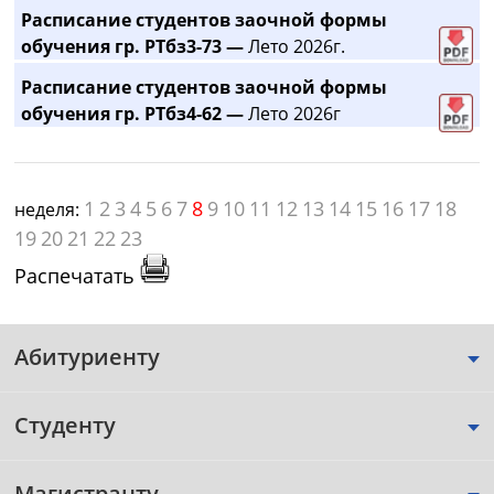
Расписание студентов заочной формы
обучения гр. РТбз3-73 —
Лето 2026г.
Расписание студентов заочной формы
обучения гр. РТбз4-62 —
Лето 2026г
1
2
3
4
5
6
7
8
9
10
11
12
13
14
15
16
17
18
неделя:
19
20
21
22
23
Распечатать
Абитуриенту
Студенту
Магистранту