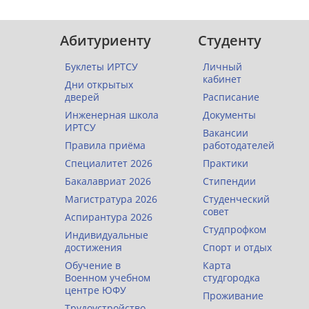
Абитуриенту
Студенту
Буклеты ИРТСУ
Личный
кабинет
Дни открытых
дверей
Расписание
Инженерная школа
Документы
ИРТСУ
Вакансии
Правила приёма
работодателей
Специалитет 2026
Практики
Бакалавриат 2026
Стипендии
Магистратура 2026
Студенческий
совет
Аспирантура 2026
Студпрофком
Индивидуальные
достижения
Спорт и отдых
Обучение в
Карта
Военном учебном
студгородка
центре ЮФУ
Проживание
Трудоустройство