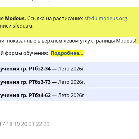
ме
Modeus.
Ссылка на расписание:
sfedu.modeus.org
.
иси sfedu.ru.
и, показанные в верхнем левом углу страницы Modeus!
й формы обучения:
Подробнее…
учения гр. РТбз2-34 —
Лето 2026г
учения гр. РТбз3-73 —
Лето 2026г.
учения гр. РТбз4-62 —
Лето 2026г
17
18
19
20
21
22
23