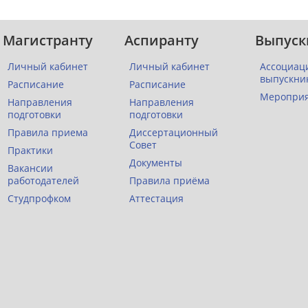
Магистранту
Аспиранту
Выпуск
Личный кабинет
Личный кабинет
Ассоциац
выпускни
Расписание
Расписание
Меропри
Направления
Направления
подготовки
подготовки
Правила приема
Диссертационный
Совет
Практики
Документы
Вакансии
работодателей
Правила приёма
Студпрофком
Аттестация