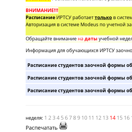
ВНИМАНИЕ!!!
Расписание
ИРТСУ работает
только
в систе
Авторизация в системе Modeus по учетной зап
Обращайте внимание
на
даты
учебной недел
Информация для обучающихся ИРТСУ заочно
Расписание студентов заочной формы об
Расписание студентов заочной формы об
Расписание студентов заочной формы об
1
2
3
4
5
6
7
8
9
10
11
12
13
14
15
16
неделя:
Распечатать