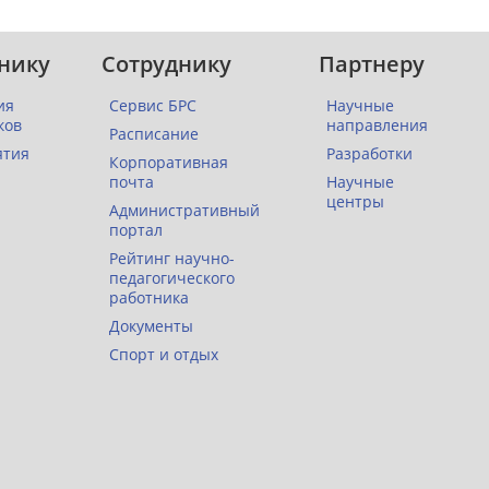
нику
Сотруднику
Партнеру
ия
Сервис БРС
Научные
ков
направления
Расписание
ятия
Разработки
Корпоративная
почта
Научные
центры
Административный
портал
Рейтинг научно-
педагогического
работника
Документы
Спорт и отдых