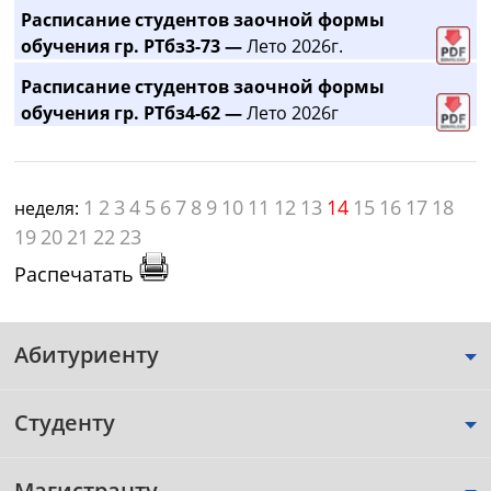
Расписание студентов заочной формы
обучения гр. РТбз3-73 —
Лето 2026г.
Расписание студентов заочной формы
обучения гр. РТбз4-62 —
Лето 2026г
1
2
3
4
5
6
7
8
9
10
11
12
13
14
15
16
17
18
неделя:
19
20
21
22
23
Распечатать
Абитуриенту
Студенту
Магистранту