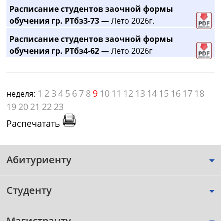
Расписание студентов заочной формы
обучения гр. РТбз3-73 —
Лето 2026г.
Расписание студентов заочной формы
обучения гр. РТбз4-62 —
Лето 2026г
1
2
3
4
5
6
7
8
9
10
11
12
13
14
15
16
17
18
неделя:
19
20
21
22
23
Распечатать
Абитуриенту
Студенту
Магистранту