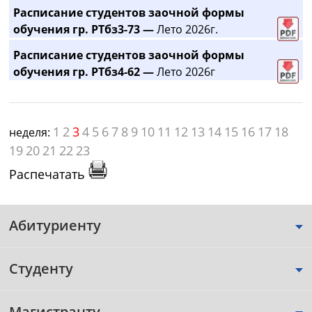
Расписание студентов заочной формы
обучения гр. РТбз3-73 —
Лето 2026г.
Расписание студентов заочной формы
обучения гр. РТбз4-62 —
Лето 2026г
1
2
3
4
5
6
7
8
9
10
11
12
13
14
15
16
17
18
неделя:
19
20
21
22
23
Распечатать
Абитуриенту
Студенту
Магистранту