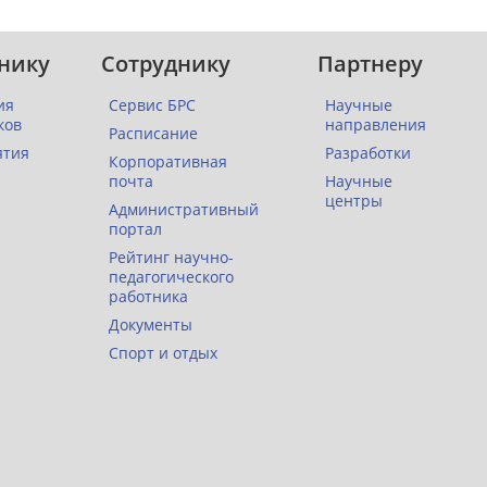
нику
Сотруднику
Партнеру
ия
Сервис БРС
Научные
ков
направления
Расписание
ятия
Разработки
Корпоративная
почта
Научные
центры
Административный
портал
Рейтинг научно-
педагогического
работника
Документы
Спорт и отдых