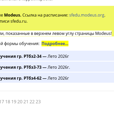
ме
Modeus.
Ссылка на расписание:
sfedu.modeus.org
.
иси sfedu.ru.
и, показанные в верхнем левом углу страницы Modeus!
й формы обучения:
Подробнее…
учения гр. РТбз2-34 —
Лето 2026г
учения гр. РТбз3-73 —
Лето 2026г.
учения гр. РТбз4-62 —
Лето 2026г
17
18
19
20
21
22
23