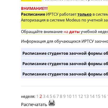
ВНИМАНИЕ!!!
Расписание
ИРТСУ работает
только
в систе
Авторизация в системе Modeus по учетной зап
Обращайте внимание
на
даты
учебной недел
Информация для обучающихся ИРТСУ заочно
Расписание студентов заочной формы об
Расписание студентов заочной формы об
Расписание студентов заочной формы об
1
2
3
4
5
6
7
8
9
10
11
12
13
14
15
16
неделя:
Распечатать