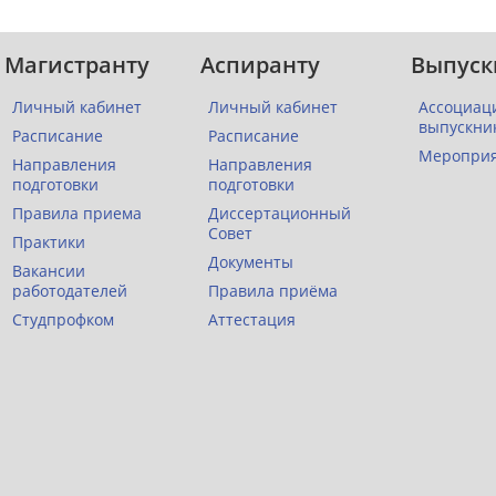
Магистранту
Аспиранту
Выпуск
Личный кабинет
Личный кабинет
Ассоциац
выпускни
Расписание
Расписание
Меропри
Направления
Направления
подготовки
подготовки
Правила приема
Диссертационный
Совет
Практики
Документы
Вакансии
работодателей
Правила приёма
Студпрофком
Аттестация