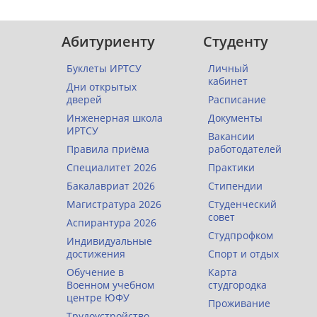
Абитуриенту
Студенту
Буклеты ИРТСУ
Личный
кабинет
Дни открытых
дверей
Расписание
Инженерная школа
Документы
ИРТСУ
Вакансии
Правила приёма
работодателей
Специалитет 2026
Практики
Бакалавриат 2026
Стипендии
Магистратура 2026
Студенческий
совет
Аспирантура 2026
Студпрофком
Индивидуальные
достижения
Спорт и отдых
Обучение в
Карта
Военном учебном
студгородка
центре ЮФУ
Проживание
Трудоустройство