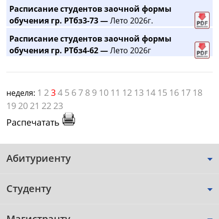
Расписание студентов заочной формы
обучения гр. РТбз3-73 —
Лето 2026г.
Расписание студентов заочной формы
обучения гр. РТбз4-62 —
Лето 2026г
1
2
3
4
5
6
7
8
9
10
11
12
13
14
15
16
17
18
неделя:
19
20
21
22
23
Распечатать
Абитуриенту
Студенту
Магистранту