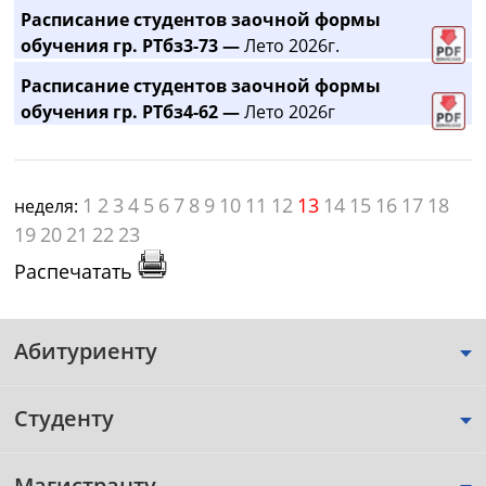
Расписание студентов заочной формы
обучения гр. РТбз3-73 —
Лето 2026г.
Расписание студентов заочной формы
обучения гр. РТбз4-62 —
Лето 2026г
1
2
3
4
5
6
7
8
9
10
11
12
13
14
15
16
17
18
неделя:
19
20
21
22
23
Распечатать
Абитуриенту
Студенту
Магистранту