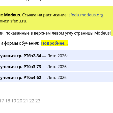
ме
Modeus.
Ссылка на расписание:
sfedu.modeus.org
.
иси sfedu.ru.
и, показанные в верхнем левом углу страницы Modeus!
й формы обучения:
Подробнее…
учения гр. РТбз2-34 —
Лето 2026г
учения гр. РТбз3-73 —
Лето 2026г.
учения гр. РТбз4-62 —
Лето 2026г
17
18
19
20
21
22
23