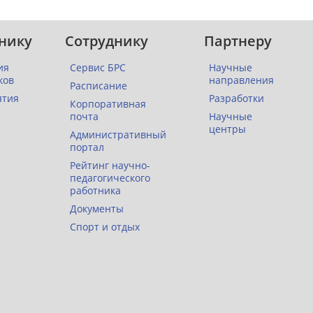
нику
Сотруднику
Партнеру
ия
Сервис БРС
Научные
ков
направления
Расписание
ятия
Разработки
Корпоративная
почта
Научные
центры
Административный
портал
Рейтинг научно-
педагогического
работника
Документы
Спорт и отдых