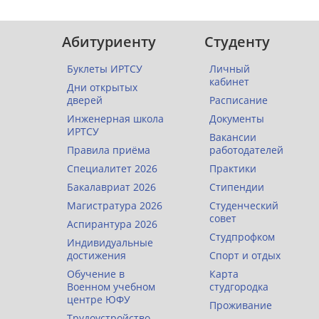
Абитуриенту
Студенту
Буклеты ИРТСУ
Личный
кабинет
Дни открытых
дверей
Расписание
Инженерная школа
Документы
ИРТСУ
Вакансии
Правила приёма
работодателей
Специалитет 2026
Практики
Бакалавриат 2026
Стипендии
Магистратура 2026
Студенческий
совет
Аспирантура 2026
Студпрофком
Индивидуальные
достижения
Спорт и отдых
Обучение в
Карта
Военном учебном
студгородка
центре ЮФУ
Проживание
Трудоустройство