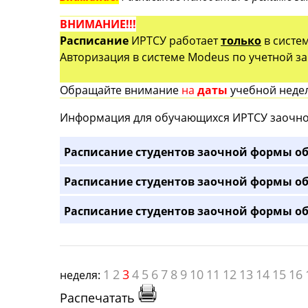
ВНИМАНИЕ!!!
Расписание
ИРТСУ работает
только
в систе
Авторизация в системе Modeus по учетной зап
Обращайте внимание
на
даты
учебной недел
Информация для обучающихся ИРТСУ заочно
Расписание студентов заочной формы об
Расписание студентов заочной формы об
Расписание студентов заочной формы об
1
2
3
4
5
6
7
8
9
10
11
12
13
14
15
16
неделя:
Распечатать