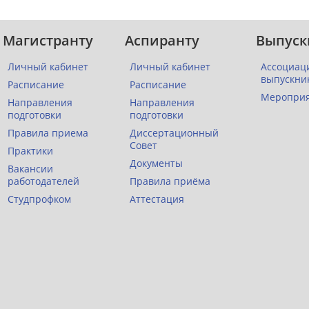
Магистранту
Аспиранту
Выпуск
Личный кабинет
Личный кабинет
Ассоциац
выпускни
Расписание
Расписание
Меропри
Направления
Направления
подготовки
подготовки
Правила приема
Диссертационный
Совет
Практики
Документы
Вакансии
работодателей
Правила приёма
Студпрофком
Аттестация