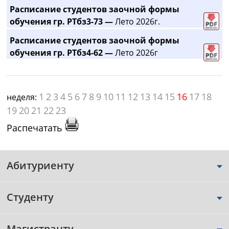
Расписание студентов заочной формы
обучения гр. РТбз3-73 —
Лето 2026г.
Расписание студентов заочной формы
обучения гр. РТбз4-62 —
Лето 2026г
1
2
3
4
5
6
7
8
9
10
11
12
13
14
15
16
17
18
неделя:
19
20
21
22
23
Распечатать
Абитуриенту
Студенту
Магистранту