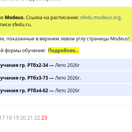
ме
Modeus.
Ссылка на расписание:
sfedu.modeus.org
.
иси sfedu.ru.
и, показанные в верхнем левом углу страницы Modeus!
й формы обучения:
Подробнее…
учения гр. РТбз2-34 —
Лето 2026г
учения гр. РТбз3-73 —
Лето 2026г.
учения гр. РТбз4-62 —
Лето 2026г
17
18
19
20
21
22
23