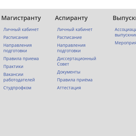
Магистранту
Аспиранту
Выпуск
Личный кабинет
Личный кабинет
Ассоциац
выпускни
Расписание
Расписание
Меропри
Направления
Направления
подготовки
подготовки
Правила приема
Диссертационный
Совет
Практики
Документы
Вакансии
работодателей
Правила приёма
Студпрофком
Аттестация