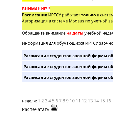
ВНИМАНИЕ!!!
Расписание
ИРТСУ работает
только
в систе
Авторизация в системе Modeus по учетной зап
Обращайте внимание
на
даты
учебной недел
Информация для обучающихся ИРТСУ заочно
Расписание студентов заочной формы об
Расписание студентов заочной формы об
Расписание студентов заочной формы об
1
2
3
4
5
6
7
8
9
10
11
12
13
14
15
16
неделя:
Распечатать