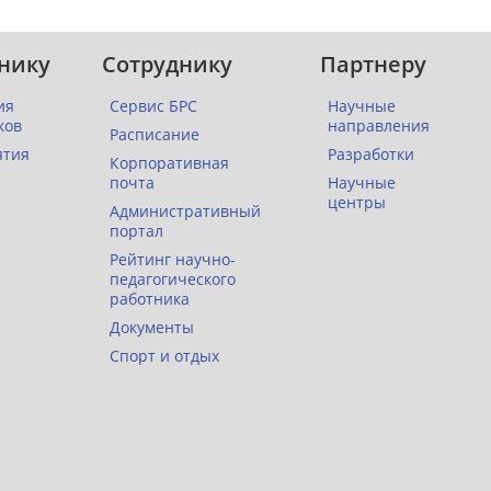
нику
Сотруднику
Партнеру
ия
Сервис БРС
Научные
ков
направления
Расписание
ятия
Разработки
Корпоративная
почта
Научные
центры
Административный
портал
Рейтинг научно-
педагогического
работника
Документы
Спорт и отдых