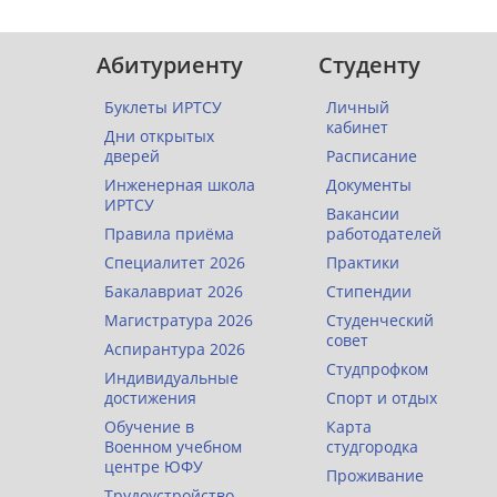
Абитуриенту
Студенту
Буклеты ИРТСУ
Личный
кабинет
Дни открытых
дверей
Расписание
Инженерная школа
Документы
ИРТСУ
Вакансии
Правила приёма
работодателей
Специалитет 2026
Практики
Бакалавриат 2026
Стипендии
Магистратура 2026
Студенческий
совет
Аспирантура 2026
Студпрофком
Индивидуальные
достижения
Спорт и отдых
Обучение в
Карта
Военном учебном
студгородка
центре ЮФУ
Проживание
Трудоустройство