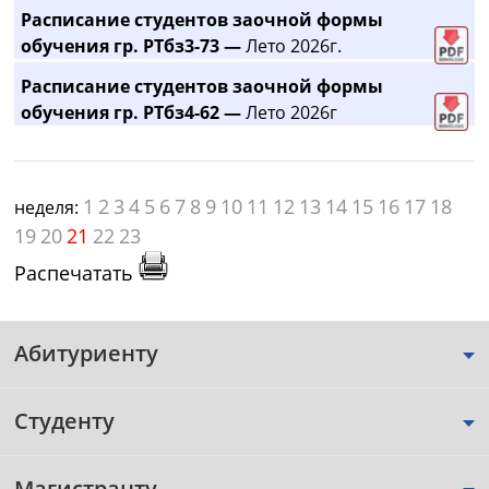
Расписание студентов заочной формы
обучения гр. РТбз3-73 —
Лето 2026г.
Расписание студентов заочной формы
обучения гр. РТбз4-62 —
Лето 2026г
1
2
3
4
5
6
7
8
9
10
11
12
13
14
15
16
17
18
неделя:
19
20
21
22
23
Распечатать
Абитуриенту
Студенту
Магистранту