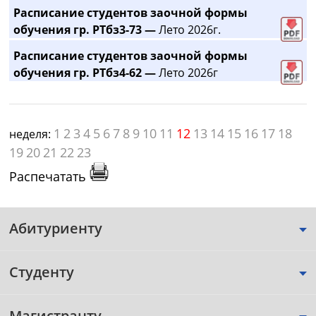
Расписание студентов заочной формы
обучения гр. РТбз3-73 —
Лето 2026г.
Расписание студентов заочной формы
обучения гр. РТбз4-62 —
Лето 2026г
1
2
3
4
5
6
7
8
9
10
11
12
13
14
15
16
17
18
неделя:
19
20
21
22
23
Распечатать
Абитуриенту
Студенту
Магистранту