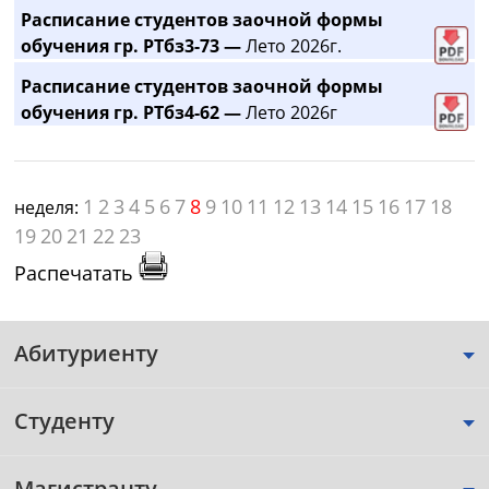
Расписание студентов заочной формы
обучения гр. РТбз3-73 —
Лето 2026г.
Расписание студентов заочной формы
обучения гр. РТбз4-62 —
Лето 2026г
1
2
3
4
5
6
7
8
9
10
11
12
13
14
15
16
17
18
неделя:
19
20
21
22
23
Распечатать
Абитуриенту
Студенту
Магистранту