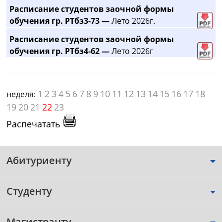
Расписание студентов заочной формы
обучения гр. РТбз3-73 —
Лето 2026г.
Расписание студентов заочной формы
обучения гр. РТбз4-62 —
Лето 2026г
1
2
3
4
5
6
7
8
9
10
11
12
13
14
15
16
17
18
неделя:
19
20
21
22
23
Распечатать
Абитуриенту
Студенту
Магистранту