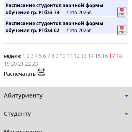
Расписание студентов заочной формы
обучения гр. РТбз3-73 —
Лето 2026г.
Расписание студентов заочной формы
обучения гр. РТбз4-62 —
Лето 2026г
1
2
3
4
5
6
7
8
9
10
11
12
13
14
15
16
17
18
неделя:
19
20
21
22
23
Распечатать
Абитуриенту
Студенту
Магистранту