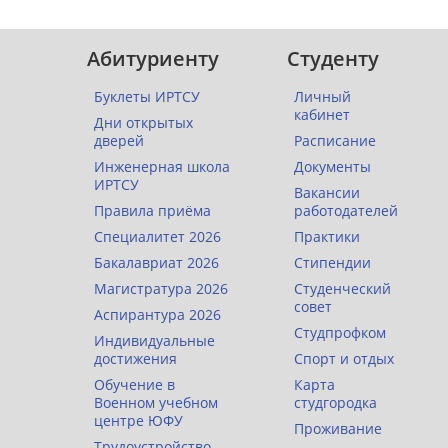
Абитуриенту
Студенту
Буклеты ИРТСУ
Личный
кабинет
Дни открытых
дверей
Расписание
Инженерная школа
Документы
ИРТСУ
Вакансии
Правила приёма
работодателей
Специалитет 2026
Практики
Бакалавриат 2026
Стипендии
Магистратура 2026
Студенческий
совет
Аспирантура 2026
Студпрофком
Индивидуальные
достижения
Спорт и отдых
Обучение в
Карта
Военном учебном
студгородка
центре ЮФУ
Проживание
Трудоустройство