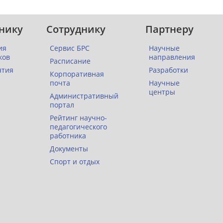
нику
Сотруднику
Партнеру
ия
Сервис БРС
Научные
ков
направления
Расписание
ятия
Разработки
Корпоративная
почта
Научные
центры
Административный
портал
Рейтинг научно-
педагогического
работника
Документы
Спорт и отдых