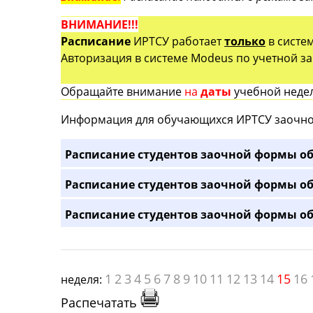
ВНИМАНИЕ!!!
Расписание
ИРТСУ работает
только
в систе
Авторизация в системе Modeus по учетной зап
Обращайте внимание
на
даты
учебной недел
Информация для обучающихся ИРТСУ заочно
Расписание студентов заочной формы об
Расписание студентов заочной формы об
Расписание студентов заочной формы об
1
2
3
4
5
6
7
8
9
10
11
12
13
14
15
16
неделя:
Распечатать