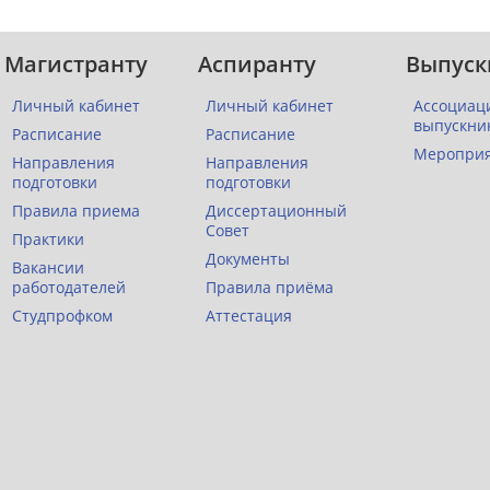
Магистранту
Аспиранту
Выпуск
Личный кабинет
Личный кабинет
Ассоциац
выпускни
Расписание
Расписание
Меропри
Направления
Направления
подготовки
подготовки
Правила приема
Диссертационный
Совет
Практики
Документы
Вакансии
работодателей
Правила приёма
Студпрофком
Аттестация