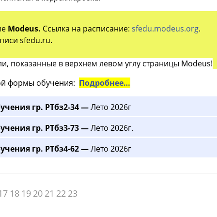
ме
Modeus.
Ссылка на расписание:
sfedu.modeus.org
.
иси sfedu.ru.
и, показанные в верхнем левом углу страницы Modeus!
й формы обучения:
Подробнее…
учения гр. РТбз2-34 —
Лето 2026г
учения гр. РТбз3-73 —
Лето 2026г.
учения гр. РТбз4-62 —
Лето 2026г
17
18
19
20
21
22
23