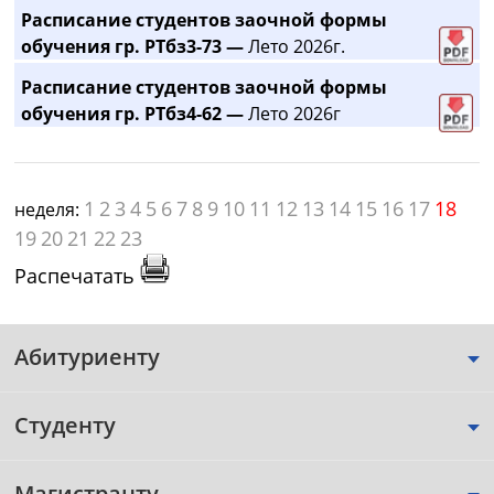
Расписание студентов заочной формы
обучения гр. РТбз3-73 —
Лето 2026г.
Расписание студентов заочной формы
обучения гр. РТбз4-62 —
Лето 2026г
1
2
3
4
5
6
7
8
9
10
11
12
13
14
15
16
17
18
неделя:
19
20
21
22
23
Распечатать
Абитуриенту
Студенту
Магистранту