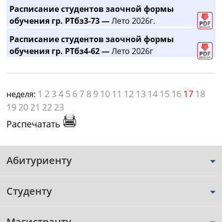
Расписание студентов заочной формы
обучения гр. РТбз3-73 —
Лето 2026г.
Расписание студентов заочной формы
обучения гр. РТбз4-62 —
Лето 2026г
1
2
3
4
5
6
7
8
9
10
11
12
13
14
15
16
17
18
неделя:
19
20
21
22
23
Распечатать
Абитуриенту
Студенту
Магистранту