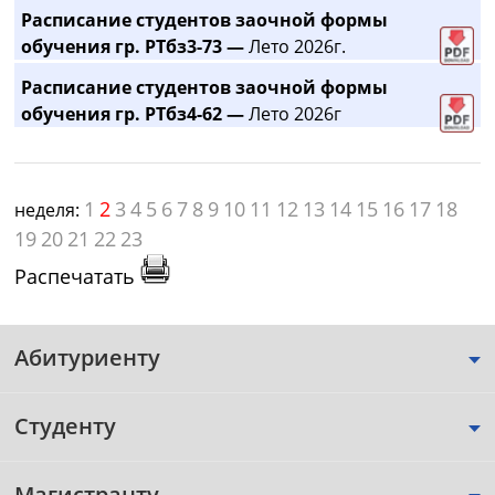
Расписание студентов заочной формы
обучения гр. РТбз3-73 —
Лето 2026г.
Расписание студентов заочной формы
обучения гр. РТбз4-62 —
Лето 2026г
1
2
3
4
5
6
7
8
9
10
11
12
13
14
15
16
17
18
неделя:
19
20
21
22
23
Распечатать
Абитуриенту
Студенту
Магистранту