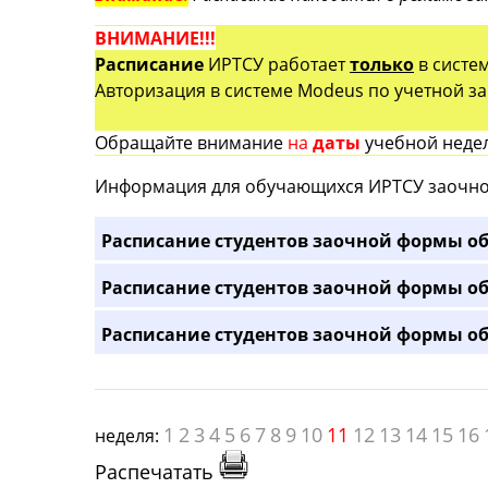
ВНИМАНИЕ!!!
Расписание
ИРТСУ работает
только
в систе
Авторизация в системе Modeus по учетной зап
Обращайте внимание
на
даты
учебной недел
Информация для обучающихся ИРТСУ заочно
Расписание студентов заочной формы об
Расписание студентов заочной формы об
Расписание студентов заочной формы об
1
2
3
4
5
6
7
8
9
10
11
12
13
14
15
16
неделя:
Распечатать