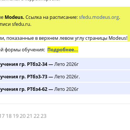
ме
Modeus.
Ссылка на расписание:
sfedu.modeus.org
.
иси sfedu.ru.
и, показанные в верхнем левом углу страницы Modeus!
й формы обучения:
Подробнее…
учения гр. РТбз2-34 —
Лето 2026г
учения гр. РТбз3-73 —
Лето 2026г.
учения гр. РТбз4-62 —
Лето 2026г
17
18
19
20
21
22
23