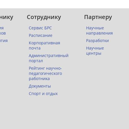
нику
Сотруднику
Партнеру
ия
Сервис БРС
Научные
ков
направления
Расписание
ятия
Разработки
Корпоративная
почта
Научные
центры
Административный
портал
Рейтинг научно-
педагогического
работника
Документы
Спорт и отдых