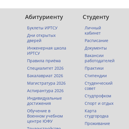
Абитуриенту
Студенту
Буклеты ИРТСУ
Личный
кабинет
Дни открытых
дверей
Расписание
Инженерная школа
Документы
ИРТСУ
Вакансии
Правила приёма
работодателей
Специалитет 2026
Практики
Бакалавриат 2026
Стипендии
Магистратура 2026
Студенческий
совет
Аспирантура 2026
Студпрофком
Индивидуальные
достижения
Спорт и отдых
Обучение в
Карта
Военном учебном
студгородка
центре ЮФУ
Проживание
Трудоустройство