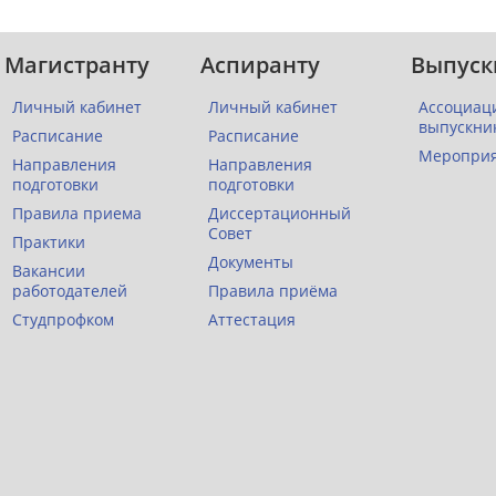
Магистранту
Аспиранту
Выпуск
Личный кабинет
Личный кабинет
Ассоциац
выпускни
Расписание
Расписание
Меропри
Направления
Направления
подготовки
подготовки
Правила приема
Диссертационный
Совет
Практики
Документы
Вакансии
работодателей
Правила приёма
Студпрофком
Аттестация