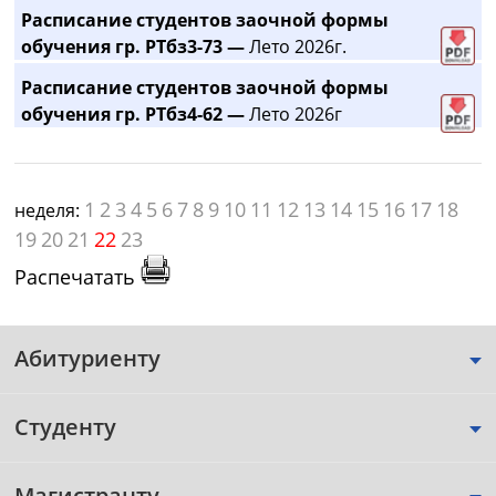
Расписание студентов заочной формы
обучения гр. РТбз3-73 —
Лето 2026г.
Расписание студентов заочной формы
обучения гр. РТбз4-62 —
Лето 2026г
1
2
3
4
5
6
7
8
9
10
11
12
13
14
15
16
17
18
неделя:
19
20
21
22
23
Распечатать
Абитуриенту
Студенту
Магистранту