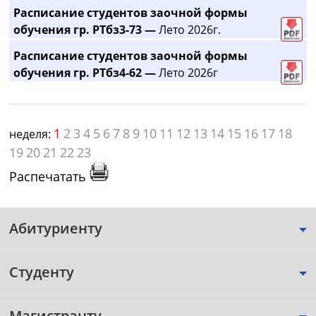
Расписание студентов заочной формы
обучения гр. РТбз3-73 —
Лето 2026г.
Расписание студентов заочной формы
обучения гр. РТбз4-62 —
Лето 2026г
1
2
3
4
5
6
7
8
9
10
11
12
13
14
15
16
17
18
неделя:
19
20
21
22
23
Распечатать
Абитуриенту
Студенту
Магистранту