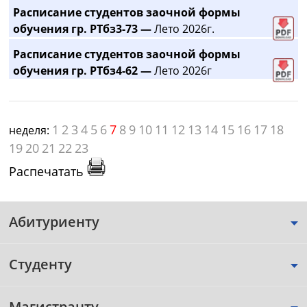
Расписание студентов заочной формы
обучения гр. РТбз3-73 —
Лето 2026г.
Расписание студентов заочной формы
обучения гр. РТбз4-62 —
Лето 2026г
1
2
3
4
5
6
7
8
9
10
11
12
13
14
15
16
17
18
неделя:
19
20
21
22
23
Распечатать
Абитуриенту
Студенту
Магистранту